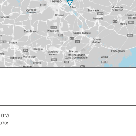
a (TV)
0701