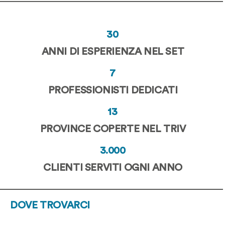
30
30
ANNI
ANNI DI ESPERIENZA NEL SETTORE
DI
ESPERIENZA
7
7
NEL
PROFESSIONISTI
PROFESSIONISTI DEDICATI
SETTORE
DEDICATI
13
13
PROVINCE
PROVINCE COPERTE NEL TRIVENET
COPERTE
NEL
3000
3.000
TRIVENETO
CLIENTI
CLIENTI SERVITI OGNI ANNO
SERVITI
OGNI
ANNO
DOVE TROVARCI