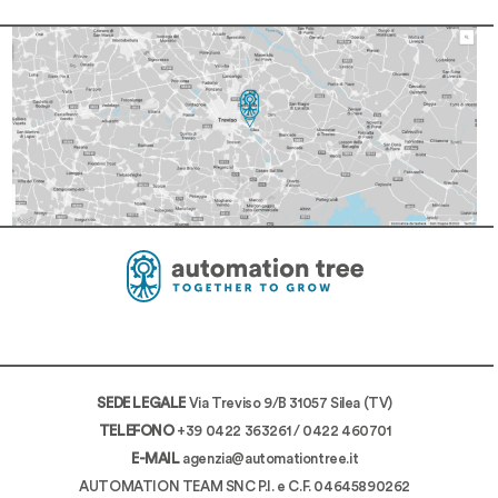
SEDE LEGALE
Via Treviso 9/B 31057 Silea (TV)
TELEFONO
+39 0422 363261
/
0422 460701
E-MAIL
agenzia@automationtree.it
AUTOMATION TEAM SNC P.I. e C.F. 04645890262