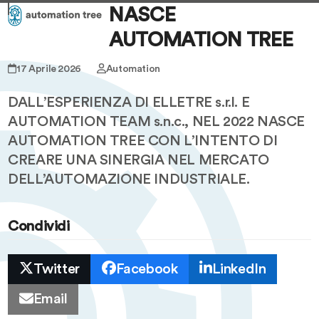
Skip
Open
Close
NASCE
to
mobile
mobile
AUTOMATION TREE
content
menu
menu
17 Aprile 2026
Automation
DALL’ESPERIENZA DI ELLETRE s.r.l. E
AUTOMATION TEAM s.n.c., NEL 2022 NASCE
AUTOMATION TREE CON L’INTENTO DI
CREARE UNA SINERGIA NEL MERCATO
DELL’AUTOMAZIONE INDUSTRIALE.
Condividi
Twitter
Facebook
LinkedIn
Email