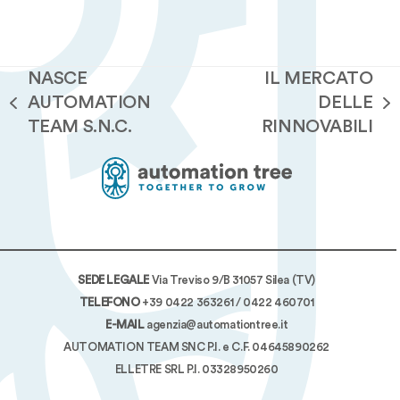
NASCE
IL MERCATO
AUTOMATION
DELLE
post
articolo
TEAM S.N.C.
RINNOVABILI
precedente:
successivo:
SEDE LEGALE
Via Treviso 9/B 31057 Silea (TV)
TELEFONO
+39 0422 363261
/
0422 460701
E-MAIL
agenzia@automationtree.it
AUTOMATION TEAM SNC P.I. e C.F. 04645890262
ELLETRE SRL P.I. 03328950260