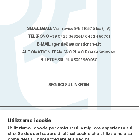
SEDE LEGALE
Via Treviso 9/B 31057 Silea (TV)
TELEFONO
+39 0422 363261
/
0422 460701
E-MAIL
agenzia@automationtree.it
AUTOMATION TEAM SNC P.I. e C.F. 04645890262
ELLETRE SRL P.I. 03328950260
SEGUICI SU
LINKEDIN
PRIVACY POLICY
COOKIES
Utilizziamo i cookie
Utilizziamo i cookie per assicurarti la migliore esperienza sul
sito. Se desideri sapere di più sui cookie che utilizziamo e su
come gestirli, puoi accedere alla pagina